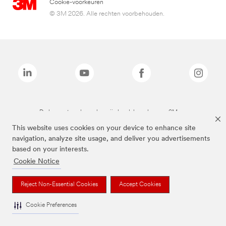
Cookie-voorkeuren
© 3M 2026. Alle rechten voorbehouden.
De bovenstaande merken zijn handelsmerken van 3M.we
This website uses cookies on your device to enhance site
navigation, analyze site usage, and deliver you advertisements
based on your interests.
Cookie Notice
Reject Non-Essential Cookies
Accept Cookies
Cookie Preferences