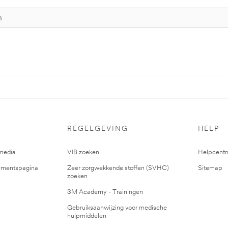
REGELGEVING
HELP
media
VIB zoeken
Helpcent
mentspagina
Zeer zorgwekkende stoffen (SVHC)
Sitemap
zoeken
3M Academy - Trainingen
Gebruiksaanwijzing voor medische
hulpmiddelen