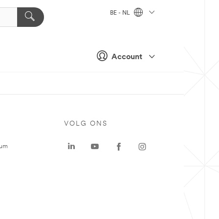
BE - NL
Account
VOLG ONS
rum