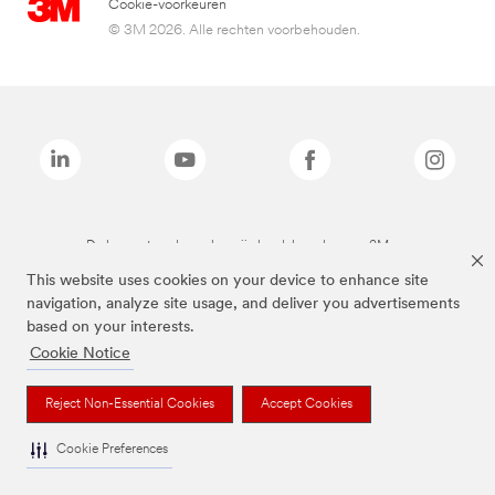
Cookie-voorkeuren
© 3M 2026. Alle rechten voorbehouden.
De bovenstaande merken zijn handelsmerken van 3M.we
This website uses cookies on your device to enhance site
navigation, analyze site usage, and deliver you advertisements
based on your interests.
Cookie Notice
Reject Non-Essential Cookies
Accept Cookies
Cookie Preferences