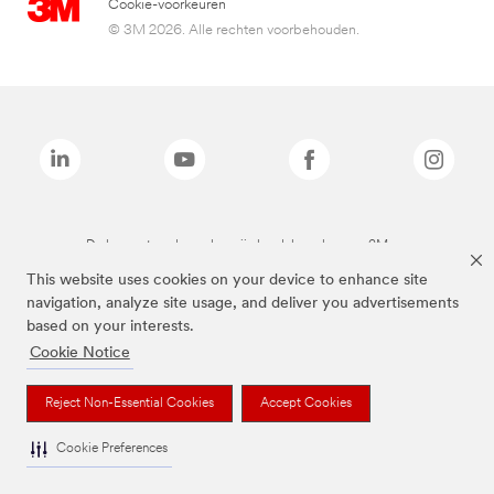
Cookie-voorkeuren
© 3M 2026. Alle rechten voorbehouden.
De bovenstaande merken zijn handelsmerken van 3M.we
This website uses cookies on your device to enhance site
navigation, analyze site usage, and deliver you advertisements
based on your interests.
Cookie Notice
Reject Non-Essential Cookies
Accept Cookies
Cookie Preferences