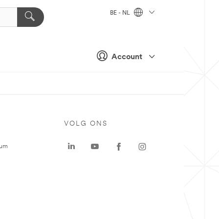
BE - NL
Account
VOLG ONS
rum