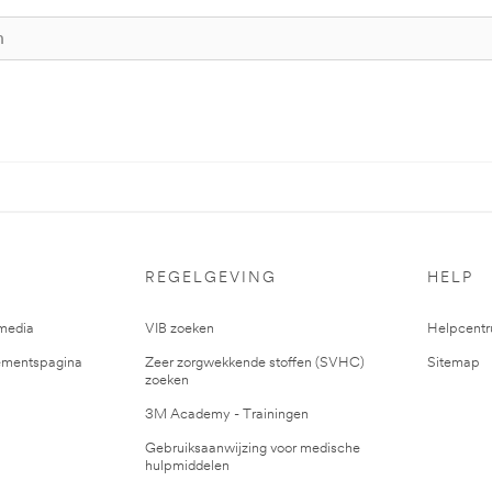
REGELGEVING
HELP
media
VIB zoeken
Helpcent
mentspagina
Zeer zorgwekkende stoffen (SVHC)
Sitemap
zoeken
3M Academy - Trainingen
Gebruiksaanwijzing voor medische
hulpmiddelen