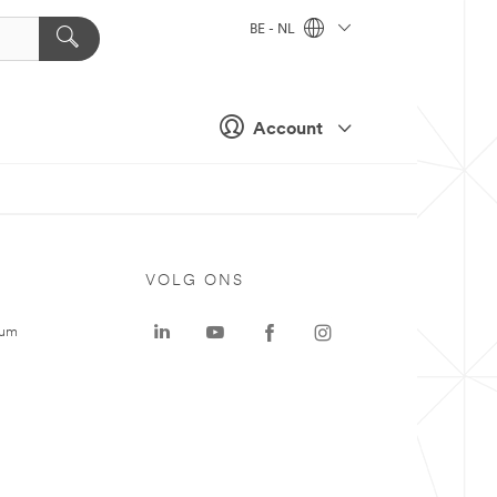
BE - NL
Account
VOLG ONS
rum