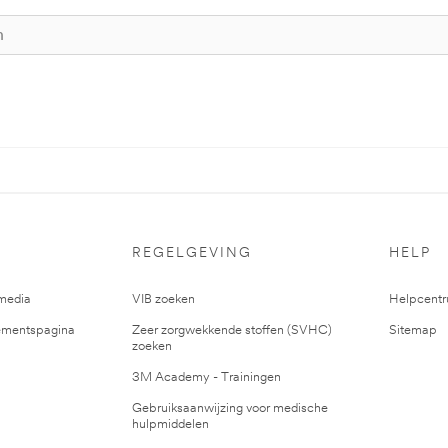
REGELGEVING
HELP
media
VIB zoeken
Helpcent
mentspagina
Zeer zorgwekkende stoffen (SVHC)
Sitemap
zoeken
3M Academy - Trainingen
Gebruiksaanwijzing voor medische
hulpmiddelen