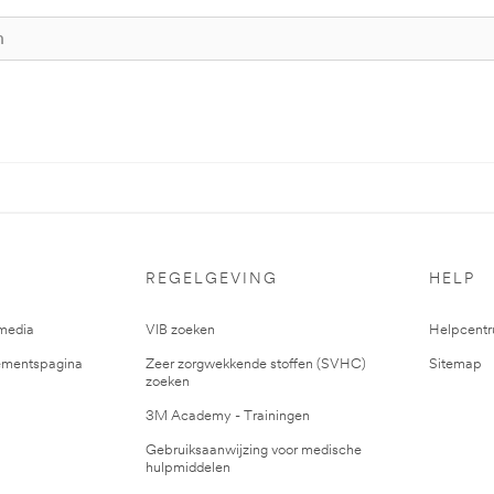
REGELGEVING
HELP
media
VIB zoeken
Helpcent
mentspagina
Zeer zorgwekkende stoffen (SVHC)
Sitemap
zoeken
3M Academy - Trainingen
Gebruiksaanwijzing voor medische
hulpmiddelen