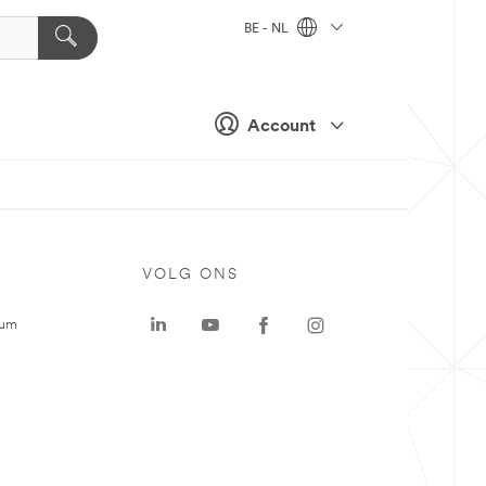
BE - NL
Account
VOLG ONS
rum