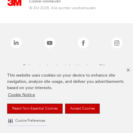
Cookie-voorkeuren
© 3M 2026. Alle rechten voorbehouden.
De bovenstaande merken zijn handelsmerken van 3M.we
This website uses cookies on your device to enhance site
navigation, analyze site usage, and deliver you advertisements
based on your interests.
Cookie Notice
Reject Non-Essential Cookies
Accept Cookies
Cookie Preferences