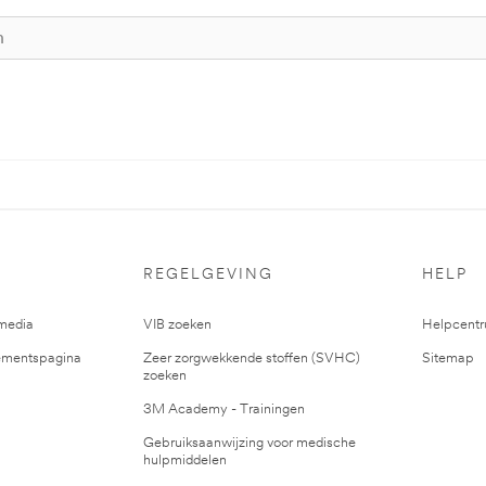
REGELGEVING
HELP
media
VIB zoeken
Helpcent
mentspagina
Zeer zorgwekkende stoffen (SVHC)
Sitemap
zoeken
3M Academy - Trainingen
Gebruiksaanwijzing voor medische
hulpmiddelen