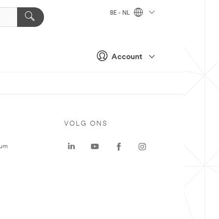
BE - NL
Account
VOLG ONS
rum