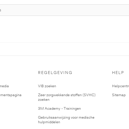
REGELGEVING
HELP
media
VIB zoeken
Helpcent
mentspagina
Zeer zorgwekkende stoffen (SVHC)
Sitemap
zoeken
3M Academy - Trainingen
Gebruiksaanwijzing voor medische
hulpmiddelen