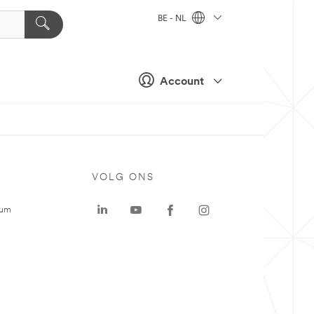
BE - NL
Account
VOLG ONS
rum