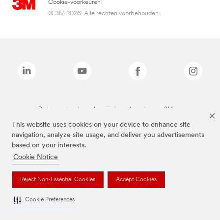
Cookie-voorkeuren
© 3M 2026. Alle rechten voorbehouden.
De bovenstaande merken zijn handelsmerken van 3M.we
This website uses cookies on your device to enhance site
navigation, analyze site usage, and deliver you advertisements
based on your interests.
Cookie Notice
Reject Non-Essential Cookies
Accept Cookies
Cookie Preferences