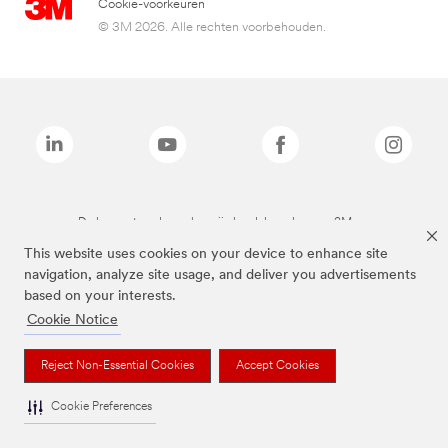
Cookie-voorkeuren
© 3M 2026. Alle rechten voorbehouden.
De bovenstaande merken zijn handelsmerken van 3M.we
This website uses cookies on your device to enhance site
navigation, analyze site usage, and deliver you advertisements
based on your interests.
Cookie Notice
Reject Non-Essential Cookies
Accept Cookies
Cookie Preferences