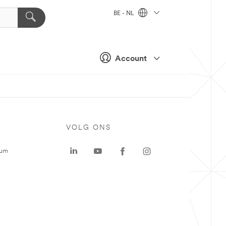
BE - NL
Account
VOLG ONS
rum