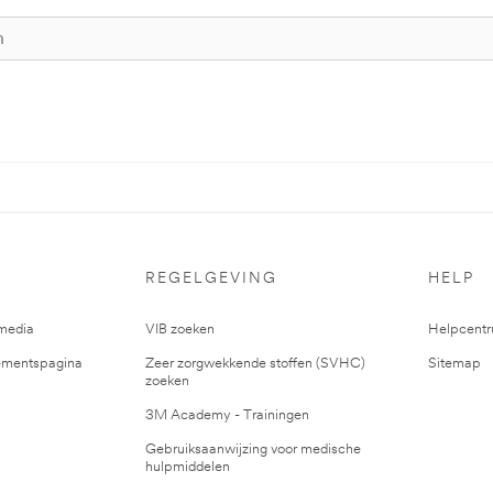
REGELGEVING
HELP
media
VIB zoeken
Helpcent
mentspagina
Zeer zorgwekkende stoffen (SVHC)
Sitemap
zoeken
3M Academy - Trainingen
Gebruiksaanwijzing voor medische
hulpmiddelen