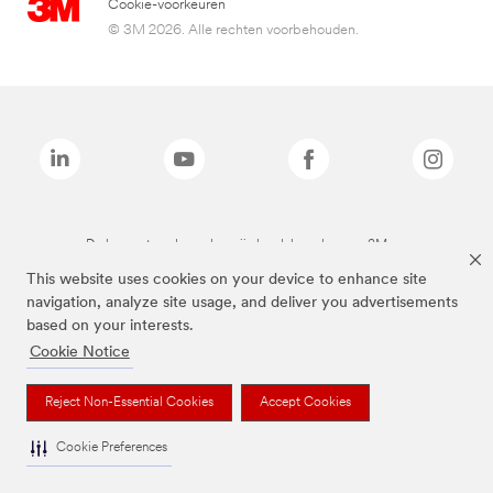
Cookie-voorkeuren
© 3M 2026. Alle rechten voorbehouden.
De bovenstaande merken zijn handelsmerken van 3M.we
This website uses cookies on your device to enhance site
navigation, analyze site usage, and deliver you advertisements
based on your interests.
Cookie Notice
Reject Non-Essential Cookies
Accept Cookies
Cookie Preferences