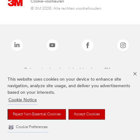
Cookie-voorkeuren
© 3M 2026. Alle rechten voorbehouden.
De bovenstaande merken zijn handelsmerken van 3M.we
This website uses cookies on your device to enhance site
navigation, analyze site usage, and deliver you advertisements
based on your interests.
Cookie Notice
Reject Non-Essential Cookies
Accept Cookies
Cookie Preferences