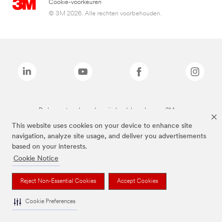
Cookie-voorkeuren
© 3M 2026. Alle rechten voorbehouden.
De bovenstaande merken zijn handelsmerken van 3M.we
This website uses cookies on your device to enhance site
navigation, analyze site usage, and deliver you advertisements
based on your interests.
Cookie Notice
Reject Non-Essential Cookies
Accept Cookies
Cookie Preferences