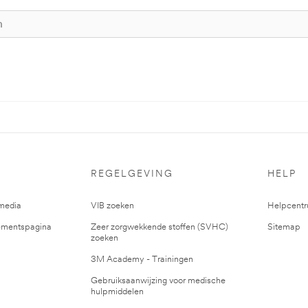
REGELGEVING
HELP
media
VIB zoeken
Helpcent
mentspagina
Zeer zorgwekkende stoffen (SVHC)
Sitemap
zoeken
3M Academy - Trainingen
Gebruiksaanwijzing voor medische
hulpmiddelen