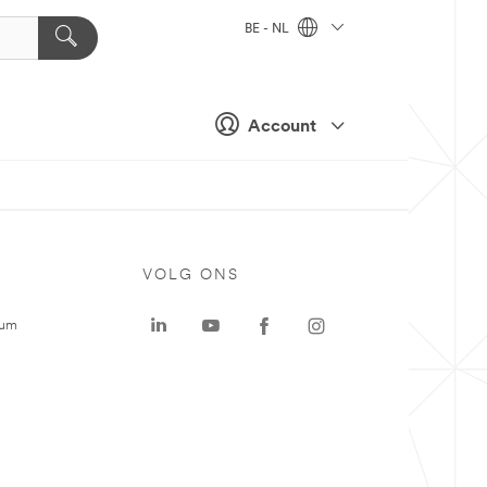
BE - NL
Account
VOLG ONS
rum