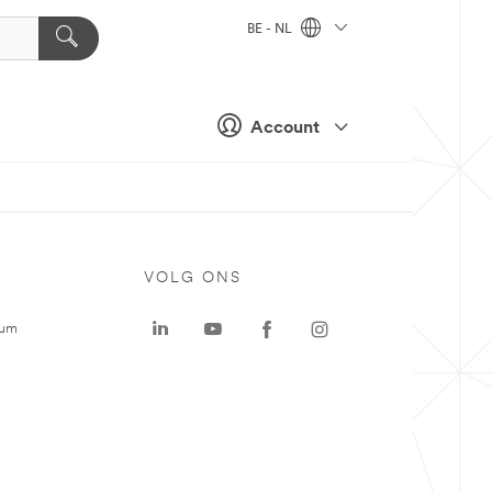
BE - NL
Account
VOLG ONS
rum