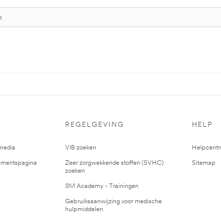
REGELGEVING
HELP
media
VIB zoeken
Helpcent
mentspagina
Zeer zorgwekkende stoffen (SVHC)
Sitemap
zoeken
3M Academy - Trainingen
Gebruiksaanwijzing voor medische
hulpmiddelen