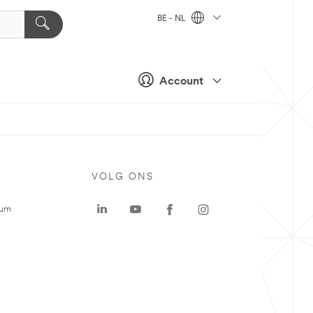
BE - NL
Account
VOLG ONS
rum