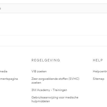
REGELGEVING
HELP
media
VIB zoeken
Helpcent
mentspagina
Zeer zorgwekkende stoffen (SVHC)
Sitemap
zoeken
3M Academy - Trainingen
Gebruiksaanwijzing voor medische
hulpmiddelen