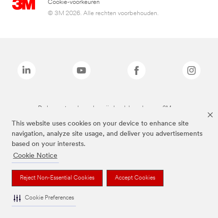
Cookie-voorkeuren
© 3M 2026. Alle rechten voorbehouden.
De bovenstaande merken zijn handelsmerken van 3M.we
This website uses cookies on your device to enhance site
navigation, analyze site usage, and deliver you advertisements
based on your interests.
Cookie Notice
Reject Non-Essential Cookies
Accept Cookies
Cookie Preferences