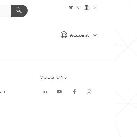
BE - NL
Account
VOLG ONS
rum