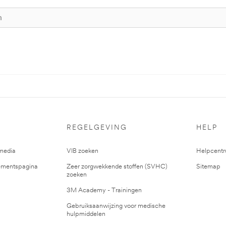
REGELGEVING
HELP
media
VIB zoeken
Helpcent
mentspagina
Zeer zorgwekkende stoffen (SVHC)
Sitemap
zoeken
3M Academy - Trainingen
Gebruiksaanwijzing voor medische
hulpmiddelen