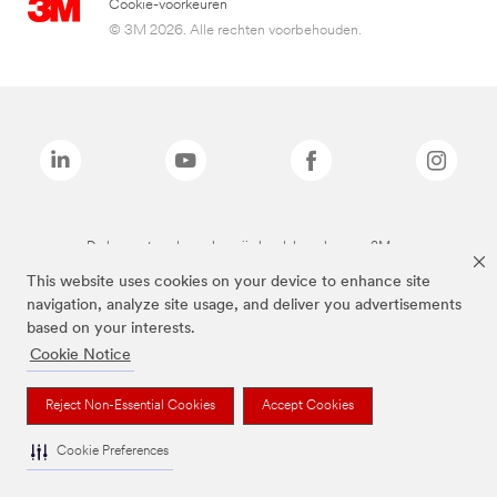
Cookie-voorkeuren
© 3M 2026. Alle rechten voorbehouden.
De bovenstaande merken zijn handelsmerken van 3M.we
This website uses cookies on your device to enhance site
navigation, analyze site usage, and deliver you advertisements
based on your interests.
Cookie Notice
Reject Non-Essential Cookies
Accept Cookies
Cookie Preferences