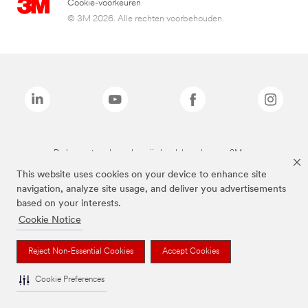
Cookie-voorkeuren
© 3M 2026. Alle rechten voorbehouden.
De bovenstaande merken zijn handelsmerken van 3M.we
This website uses cookies on your device to enhance site
navigation, analyze site usage, and deliver you advertisements
based on your interests.
Cookie Notice
Reject Non-Essential Cookies
Accept Cookies
Cookie Preferences