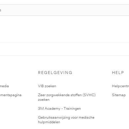
REGELGEVING
HELP
media
VIB zoeken
Helpcent
mentspagina
Zeer zorgwekkende stoffen (SVHC)
Sitemap
zoeken
3M Academy - Trainingen
Gebruiksaanwijzing voor medische
hulpmiddelen