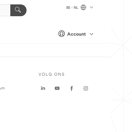
BE - NL
Account
VOLG ONS
rum