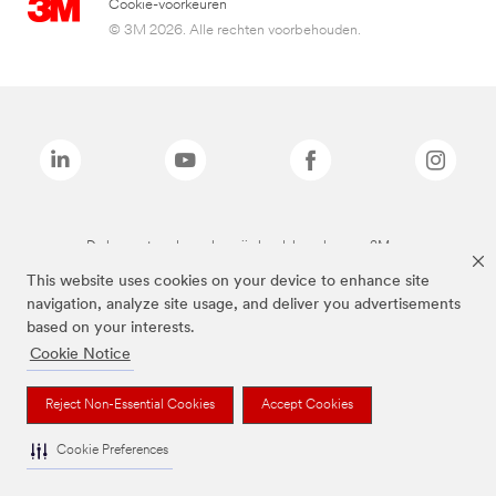
Cookie-voorkeuren
© 3M 2026. Alle rechten voorbehouden.
De bovenstaande merken zijn handelsmerken van 3M.we
This website uses cookies on your device to enhance site
navigation, analyze site usage, and deliver you advertisements
based on your interests.
Cookie Notice
Reject Non-Essential Cookies
Accept Cookies
Cookie Preferences