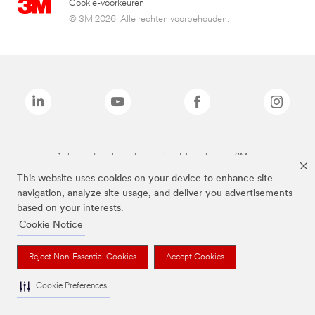
Cookie-voorkeuren
© 3M 2026. Alle rechten voorbehouden.
De bovenstaande merken zijn handelsmerken van 3M.we
This website uses cookies on your device to enhance site
navigation, analyze site usage, and deliver you advertisements
based on your interests.
Cookie Notice
Reject Non-Essential Cookies
Accept Cookies
Cookie Preferences