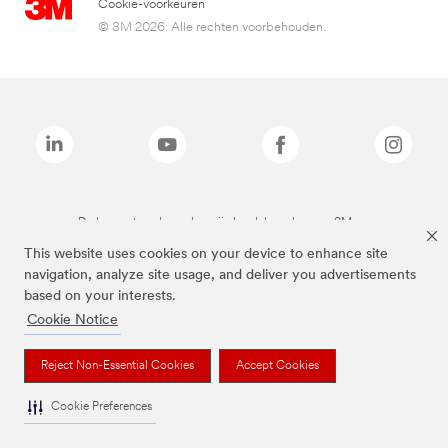
Cookie-voorkeuren
© 3M 2026. Alle rechten voorbehouden.
De bovenstaande merken zijn handelsmerken van 3M.we
This website uses cookies on your device to enhance site
navigation, analyze site usage, and deliver you advertisements
based on your interests.
Cookie Notice
Reject Non-Essential Cookies
Accept Cookies
Cookie Preferences