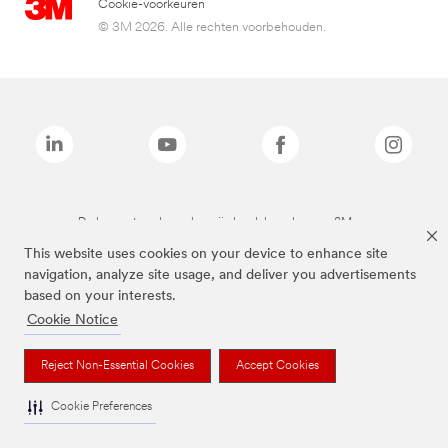
Cookie-voorkeuren
© 3M 2026. Alle rechten voorbehouden.
De bovenstaande merken zijn handelsmerken van 3M.we
This website uses cookies on your device to enhance site
navigation, analyze site usage, and deliver you advertisements
based on your interests.
Cookie Notice
Reject Non-Essential Cookies
Accept Cookies
Cookie Preferences