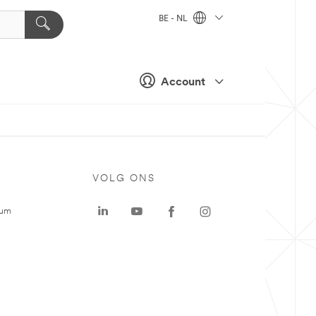
BE - NL
Account
VOLG ONS
rum