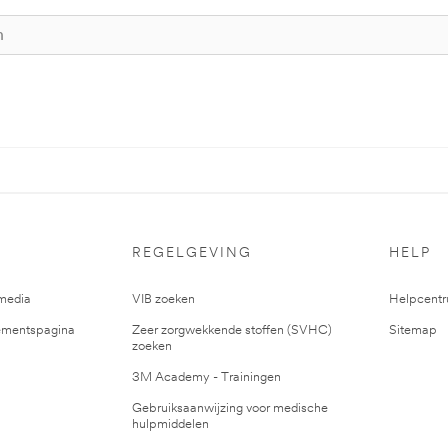
REGELGEVING
HELP
media
VIB zoeken
Helpcent
mentspagina
Zeer zorgwekkende stoffen (SVHC)
Sitemap
zoeken
3M Academy - Trainingen
Gebruiksaanwijzing voor medische
hulpmiddelen