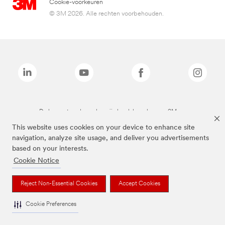
Cookie-voorkeuren
© 3M 2026. Alle rechten voorbehouden.
De bovenstaande merken zijn handelsmerken van 3M.we
This website uses cookies on your device to enhance site
navigation, analyze site usage, and deliver you advertisements
based on your interests.
Cookie Notice
Reject Non-Essential Cookies
Accept Cookies
Cookie Preferences