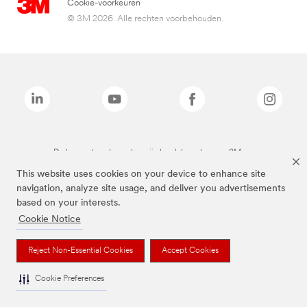
Cookie-voorkeuren
© 3M 2026. Alle rechten voorbehouden.
De bovenstaande merken zijn handelsmerken van 3M.we
This website uses cookies on your device to enhance site
navigation, analyze site usage, and deliver you advertisements
based on your interests.
Cookie Notice
Reject Non-Essential Cookies
Accept Cookies
Cookie Preferences