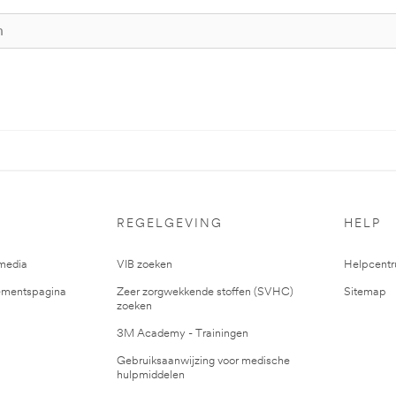
REGELGEVING
HELP
media
VIB zoeken
Helpcent
mentspagina
Zeer zorgwekkende stoffen (SVHC)
Sitemap
zoeken
3M Academy - Trainingen
Gebruiksaanwijzing voor medische
hulpmiddelen