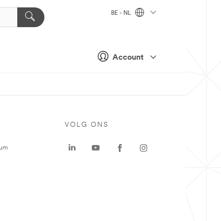
BE - NL
Account
VOLG ONS
rum