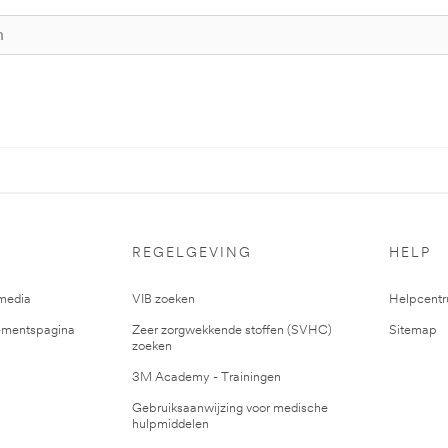
REGELGEVING
HELP
media
VIB zoeken
Helpcent
mentspagina
Zeer zorgwekkende stoffen (SVHC)
Sitemap
zoeken
3M Academy - Trainingen
Gebruiksaanwijzing voor medische
hulpmiddelen