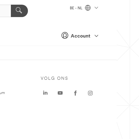
BE - NL
Account
VOLG ONS
rum