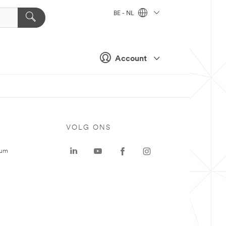
BE - NL
Account
VOLG ONS
rum