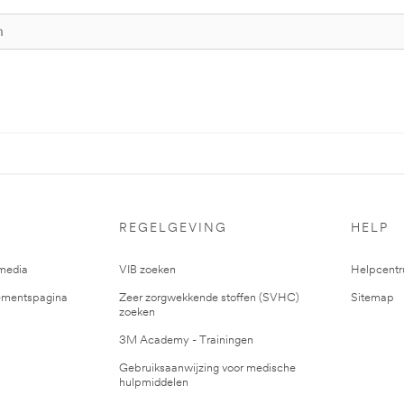
REGELGEVING
HELP
media
VIB zoeken
Helpcent
mentspagina
Zeer zorgwekkende stoffen (SVHC)
Sitemap
zoeken
3M Academy - Trainingen
Gebruiksaanwijzing voor medische
hulpmiddelen