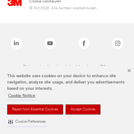
Cookie-voorkeuren
© 3M 2026. Alle rechten voorbehouden.
De bovenstaande merken zijn handelsmerken van 3M.we
This website uses cookies on your device to enhance site
navigation, analyze site usage, and deliver you advertisements
based on your interests.
Cookie Notice
Reject Non-Essential Cookies
Accept Cookies
Cookie Preferences