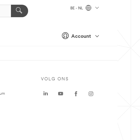
BE - NL
Account
VOLG ONS
rum