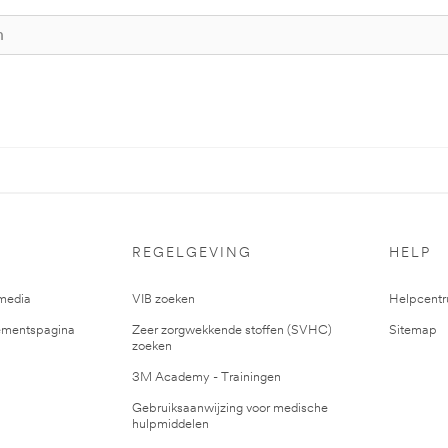
REGELGEVING
HELP
media
VIB zoeken
Helpcent
mentspagina
Zeer zorgwekkende stoffen (SVHC)
Sitemap
zoeken
3M Academy - Trainingen
Gebruiksaanwijzing voor medische
hulpmiddelen