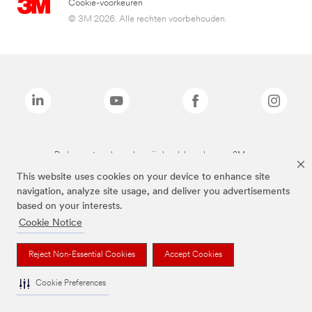
Cookie-voorkeuren
© 3M 2026. Alle rechten voorbehouden.
De bovenstaande merken zijn handelsmerken van 3M.we
This website uses cookies on your device to enhance site
navigation, analyze site usage, and deliver you advertisements
based on your interests.
Cookie Notice
Reject Non-Essential Cookies
Accept Cookies
Cookie Preferences