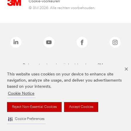
Cookie-voorkeuren
© 3M 2026. Alle rechten voorbehouden.
De bovenstaande merken zijn handelsmerken van 3M.we
This website uses cookies on your device to enhance site
navigation, analyze site usage, and deliver you advertisements
based on your interests.
Cookie Notice
Reject Non-Essential Cookies
Accept Cookies
Cookie Preferences