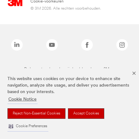
Cookie-voorkeuren
© 3M 2026. Alle rechten voorbehouden.
De bovenstaande merken zijn handelsmerken van 3M.we
This website uses cookies on your device to enhance site
navigation, analyze site usage, and deliver you advertisements
based on your interests.
Cookie Notice
Reject Non-Essential Cookies
Accept Cookies
Cookie Preferences