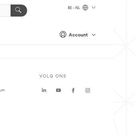
BE - NL
Account
VOLG ONS
rum