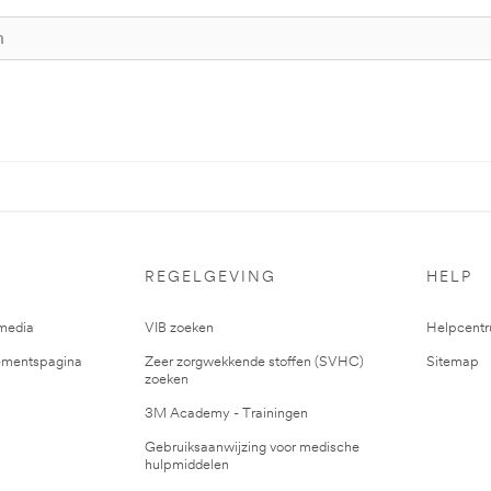
REGELGEVING
HELP
media
VIB zoeken
Helpcent
mentspagina
Zeer zorgwekkende stoffen (SVHC)
Sitemap
zoeken
3M Academy - Trainingen
Gebruiksaanwijzing voor medische
hulpmiddelen