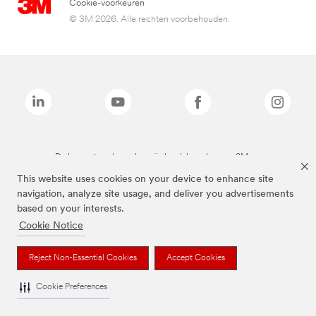
Cookie-voorkeuren
© 3M 2026. Alle rechten voorbehouden.
De bovenstaande merken zijn handelsmerken van 3M.we
This website uses cookies on your device to enhance site
navigation, analyze site usage, and deliver you advertisements
based on your interests.
Cookie Notice
Reject Non-Essential Cookies
Accept Cookies
Cookie Preferences