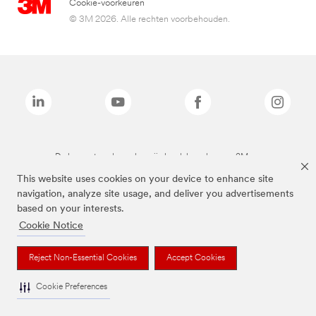
Cookie-voorkeuren
© 3M 2026. Alle rechten voorbehouden.
De bovenstaande merken zijn handelsmerken van 3M.we
This website uses cookies on your device to enhance site
navigation, analyze site usage, and deliver you advertisements
based on your interests.
Cookie Notice
Reject Non-Essential Cookies
Accept Cookies
Cookie Preferences