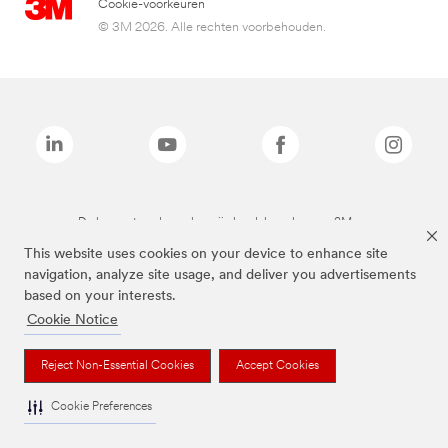
Cookie-voorkeuren
© 3M 2026. Alle rechten voorbehouden.
De bovenstaande merken zijn handelsmerken van 3M.we
This website uses cookies on your device to enhance site
navigation, analyze site usage, and deliver you advertisements
based on your interests.
Cookie Notice
Reject Non-Essential Cookies
Accept Cookies
Cookie Preferences