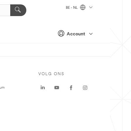
BE - NL
Account
VOLG ONS
rum