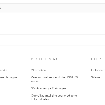
REGELGEVING
HELP
media
VIB zoeken
Helpcent
mentspagina
Zeer zorgwekkende stoffen (SVHC)
Sitemap
zoeken
3M Academy - Trainingen
Gebruiksaanwijzing voor medische
hulpmiddelen