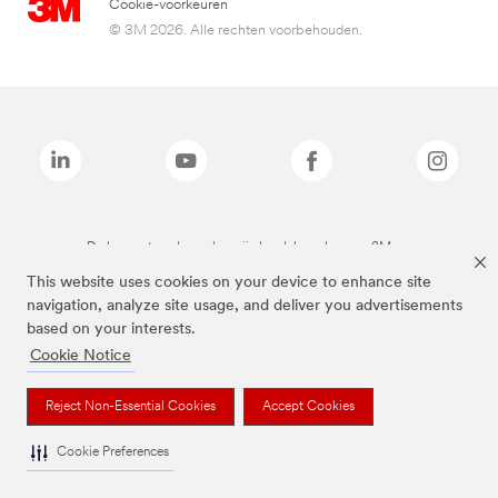
Cookie-voorkeuren
© 3M 2026. Alle rechten voorbehouden.
De bovenstaande merken zijn handelsmerken van 3M.we
This website uses cookies on your device to enhance site
navigation, analyze site usage, and deliver you advertisements
based on your interests.
Cookie Notice
Reject Non-Essential Cookies
Accept Cookies
Cookie Preferences