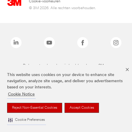
Cookie-voorkeuren
© 3M 2026. Alle rechten voorbehouden.
De bovenstaande merken zijn handelsmerken van 3M.we
This website uses cookies on your device to enhance site
navigation, analyze site usage, and deliver you advertisements
based on your interests.
Cookie Notice
Reject Non-Essential Cookies
Accept Cookies
Cookie Preferences