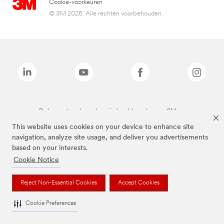
Cookie-voorkeuren
© 3M 2026. Alle rechten voorbehouden.
De bovenstaande merken zijn handelsmerken van 3M.we
This website uses cookies on your device to enhance site
navigation, analyze site usage, and deliver you advertisements
based on your interests.
Cookie Notice
Reject Non-Essential Cookies
Accept Cookies
Cookie Preferences