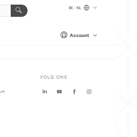
BE - NL
Account
VOLG ONS
rum