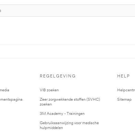
REGELGEVING
HELP
media
VIB zoeken
Helpcent
mentspagina
Zeer zorgwekkende stoffen (SVHC)
Sitemap
zoeken
3M Academy - Trainingen
Gebruiksaanwijzing voor medische
hulpmiddelen