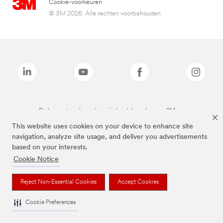
Cookie-voorkeuren
© 3M 2026. Alle rechten voorbehouden.
De bovenstaande merken zijn handelsmerken van 3M.we
This website uses cookies on your device to enhance site
navigation, analyze site usage, and deliver you advertisements
based on your interests.
Cookie Notice
Reject Non-Essential Cookies
Accept Cookies
Cookie Preferences