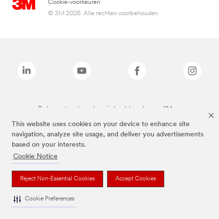
Cookie-voorkeuren
© 3M 2026. Alle rechten voorbehouden.
De bovenstaande merken zijn handelsmerken van 3M.we
This website uses cookies on your device to enhance site
navigation, analyze site usage, and deliver you advertisements
based on your interests.
Cookie Notice
Reject Non-Essential Cookies
Accept Cookies
Cookie Preferences